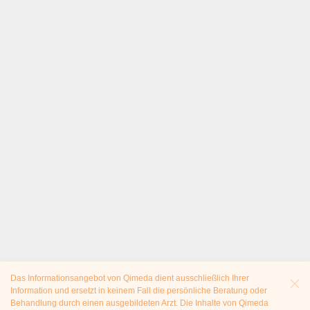
Das Informationsangebot von Qimeda dient ausschließlich Ihrer
Information und ersetzt in keinem Fall die persönliche Beratung oder
Behandlung durch einen ausgebildeten Arzt. Die Inhalte von Qimeda