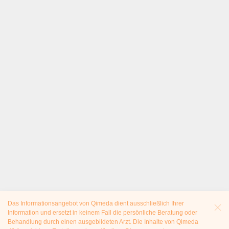
Das Informationsangebot von Qimeda dient ausschließlich Ihrer
Information und ersetzt in keinem Fall die persönliche Beratung oder
Behandlung durch einen ausgebildeten Arzt. Die Inhalte von Qimeda