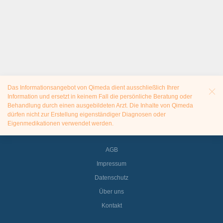
Das Informationsangebot von Qimeda dient ausschließlich Ihrer
Information und ersetzt in keinem Fall die persönliche Beratung oder
Behandlung durch einen ausgebildeten Arzt. Die Inhalte von Qimeda
dürfen nicht zur Erstellung eigenständiger Diagnosen oder
Eigenmedikationen verwendet werden.
AGB
Impressum
Datenschutz
Über uns
Kontakt