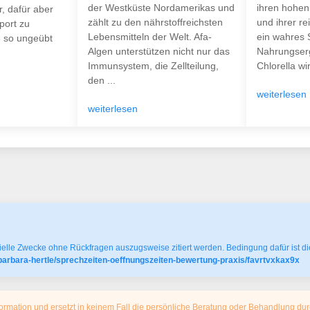
der Westküste Nordamerikas und
ihren hohen
, dafür aber
zählt zu den nährstoffreichsten
und ihrer re
port zu
Lebensmitteln der Welt. Afa-
ein wahres 
e so ungeübt
Algen unterstützen nicht nur das
Nahrungser
Immunsystem, die Zellteilung,
Chlorella wi
den ...
weiterlesen
weiterlesen
elle Zwecke ohne Rückfragen auszugsweise zitiert werden. Bedingung dafür ist die
barbara-hertle/sprechzeiten-oeffnungszeiten-bewertung-praxis/favrtvxkax9x
ormation und ersetzt in keinem Fall die persönliche Beratung oder Behandlung dur