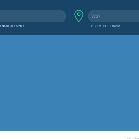
er Name des Arztes
z.B. Ort, PLZ, Strasse