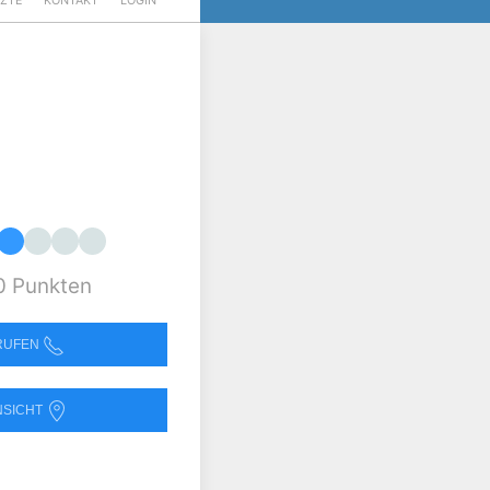
RZTE
KONTAKT
LOGIN
0 Punkten
NRUFEN
NSICHT