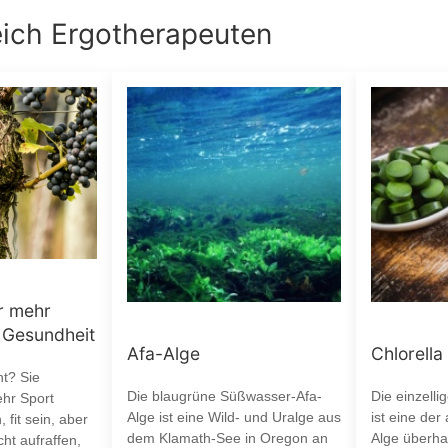
eich
Ergotherapeuten
ür mehr
 Gesundheit
Afa-Alge
Chlorella
ht? Sie
Die blaugrüne Süßwasser-Afa-
Die einzelli
hr Sport
Alge ist eine Wild- und Uralge aus
ist eine der
 fit sein, aber
dem Klamath-See in Oregon an
Alge überhau
ht aufraffen,