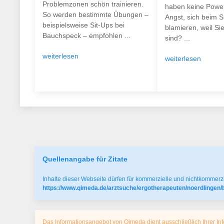
Problemzonen schön trainieren.
haben keine Power
So werden bestimmte Übungen –
Angst, sich beim S
beispielsweise Sit-Ups bei
blamieren, weil Si
Bauchspeck – empfohlen ...
sind? ...
weiterlesen
weiterlesen
Quellenangabe für Zitate
Inhalte dieser Webseite dürfen für kommerzielle und nichtkommerzi
https://www.qimeda.de/arztsuche/ergotherapeuten/noerdlingen/
Das Informationsangebot von Qimeda dient ausschließlich Ihrer Inf