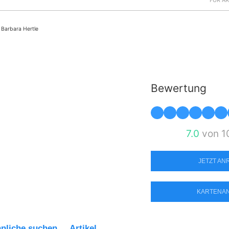
FÜR Ä
Barbara Hertle
Bewertung
7.0
von 1
JETZT A
KARTENA
nliche suchen
Artikel