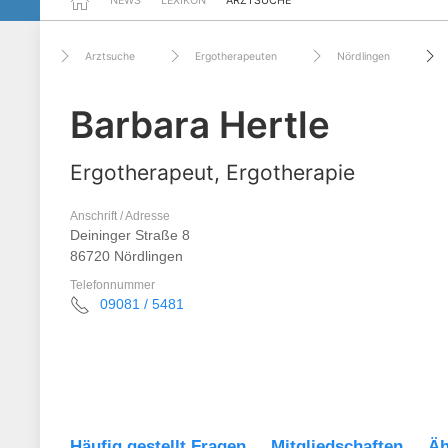
NEWS
LEXIKON
ARZTSUCHE
Arztsuche
Ergotherapeuten
Nördlingen
Barbara Hertle
Ergotherapeut, Ergotherapie
Anschrift / Adresse
Deininger Straße 8
86720 Nördlingen
Telefonnummer
09081 / 5481
Häufig gestellt Fragen
Mitgliedschaften
Äh