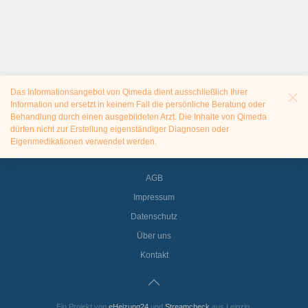
Das Informationsangebot von Qimeda dient ausschließlich Ihrer
Information und ersetzt in keinem Fall die persönliche Beratung oder
Behandlung durch einen ausgebildeten Arzt. Die Inhalte von Qimeda
dürfen nicht zur Erstellung eigenständiger Diagnosen oder
Eigenmedikationen verwendet werden.
AGB
Impressum
Datenschutz
Über uns
Kontakt
Ein Projekt von
eHeizung24
und
Streamcheck
aus Leipzig.