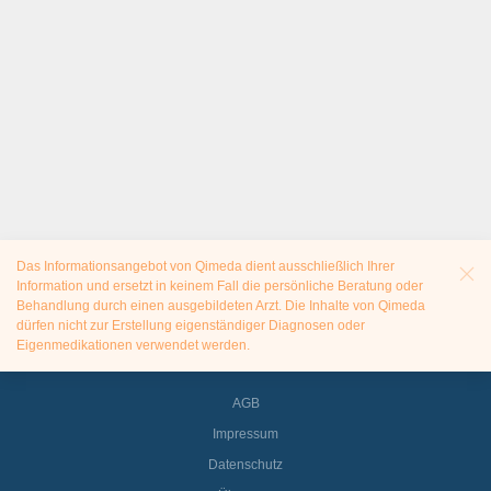
Das Informationsangebot von Qimeda dient ausschließlich Ihrer
Information und ersetzt in keinem Fall die persönliche Beratung oder
Behandlung durch einen ausgebildeten Arzt. Die Inhalte von Qimeda
dürfen nicht zur Erstellung eigenständiger Diagnosen oder
Eigenmedikationen verwendet werden.
AGB
Impressum
Datenschutz