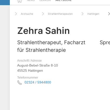
NEWS
LEXIKON
ARZTSUCHE
Arztsuche
Strahlentherapeuten
Hattingen
Zehra Sahin
Strahlentherapeut, Facharzt
Spre
für Strahlentherapie
Anschrift / Adresse
August-Bebel-Straße 8-10
45525 Hattingen
Telefonnummer
02324 / 5944800