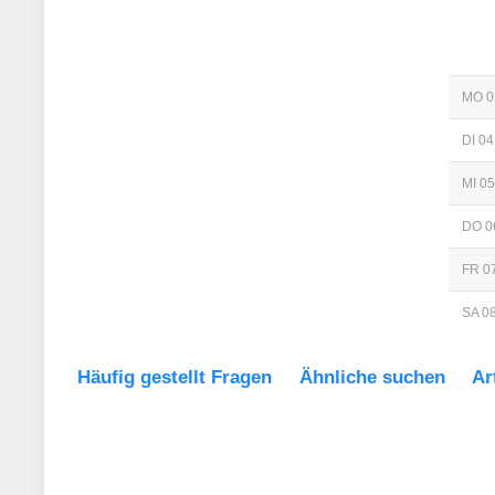
MO 0
DI 04
MI 05
DO 0
FR 07
SA 08
Häufig gestellt Fragen
Ähnliche suchen
Ar