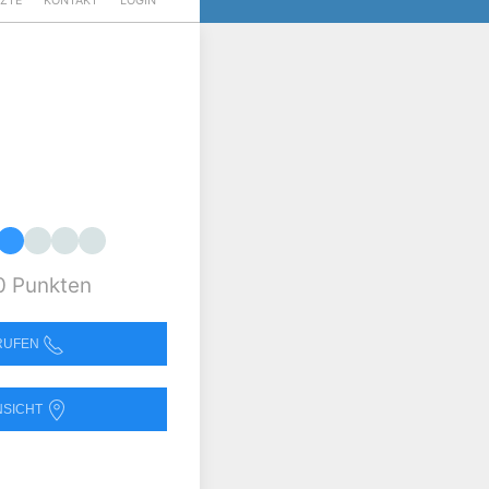
RZTE
KONTAKT
LOGIN
0 Punkten
NRUFEN
NSICHT