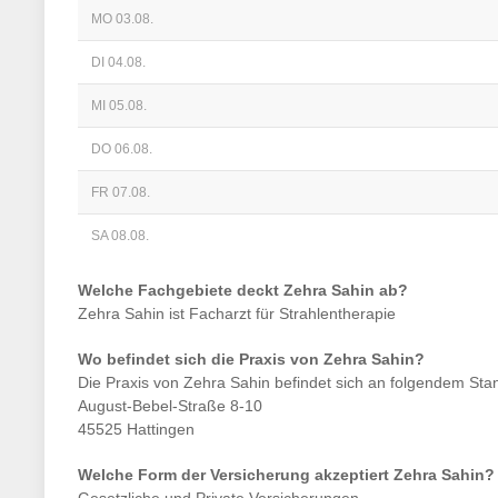
MO 03.08.
DI 04.08.
MI 05.08.
DO 06.08.
FR 07.08.
SA 08.08.
Welche Fachgebiete deckt
Zehra Sahin
ab?
Zehra Sahin
ist
Facharzt für Strahlentherapie
Wo befindet sich die Praxis von
Zehra Sahin
?
Die Praxis von
Zehra Sahin
befindet sich an folgendem Stan
August-Bebel-Straße 8-10
45525 Hattingen
Welche Form der Versicherung akzeptiert
Zehra Sahin
?