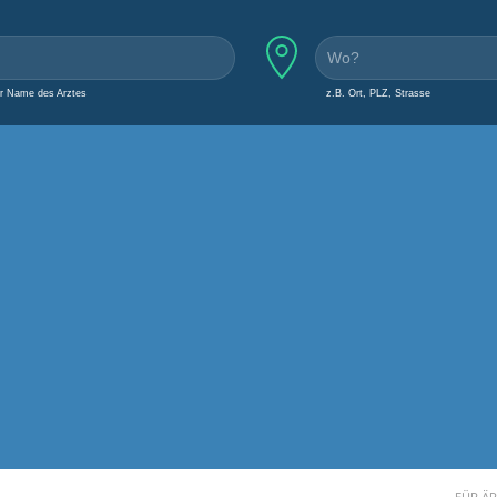
er Name des Arztes
z.B. Ort, PLZ, Strasse