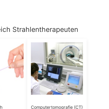
eich
Strahlentherapeuten
ch
Computertomografie (CT)