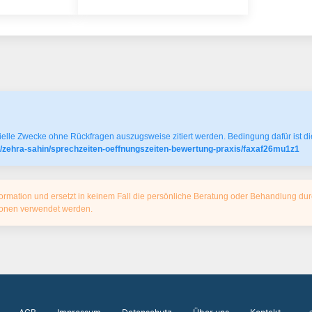
elle Zwecke ohne Rückfragen auszugsweise zitiert werden. Bedingung dafür ist die
n/zehra-sahin/sprechzeiten-oeffnungszeiten-bewertung-praxis/faxaf26mu1z1
ormation und ersetzt in keinem Fall die persönliche Beratung oder Behandlung dur
tionen verwendet werden.