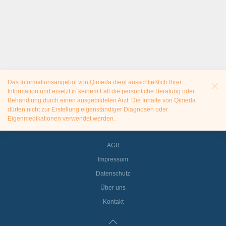
Das Informationsangebot von Qimeda dient ausschließlich Ihrer
Information und ersetzt in keinem Fall die persönliche Beratung oder
Behandlung durch einen ausgebildeten Arzt. Die Inhalte von Qimeda
dürfen nicht zur Erstellung eigenständiger Diagnosen oder
Eigenmedikationen verwendet werden.
AGB
Impressum
Datenschutz
Über uns
Kontakt