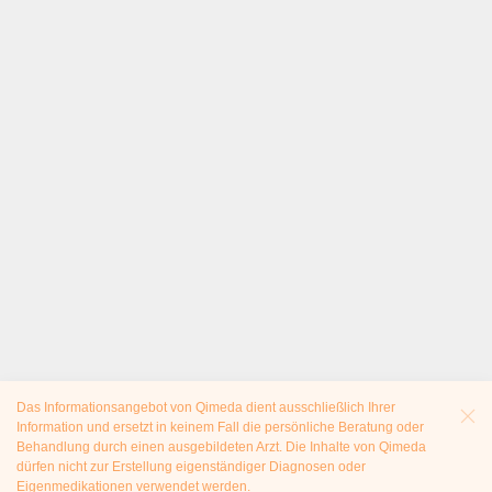
Das Informationsangebot von Qimeda dient ausschließlich Ihrer
Information und ersetzt in keinem Fall die persönliche Beratung oder
Behandlung durch einen ausgebildeten Arzt. Die Inhalte von Qimeda
dürfen nicht zur Erstellung eigenständiger Diagnosen oder
Eigenmedikationen verwendet werden.