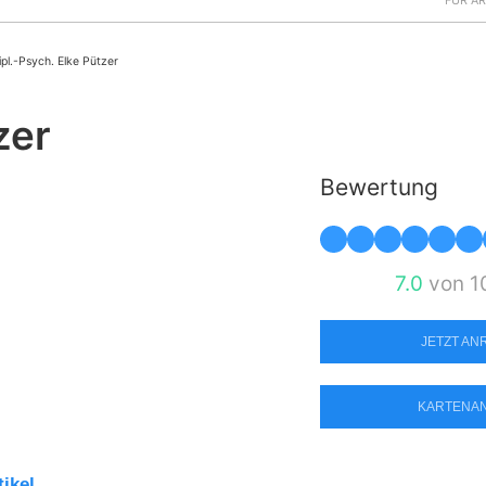
FÜR Ä
ipl.-Psych. Elke Pützer
zer
Bewertung
7.0
von 1
JETZT A
KARTENA
tikel