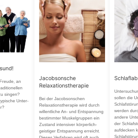
esund!
Jacobsonsche
Schlaflab
 Freude, an
Relaxationstherapie
aditionellen
Untersuchun
zu singen?
sollen die 
Bei der Jacobsonschen
typische Unter-
Schlafstöru
Relaxationstherapie wird durch
r?
werden durc
willentliche An- und Entspannung
andere Unte
bestimmter Muskelgruppen ein
der Schlafst
Zustand intensiver körperlich-
aufdecken k
geistiger Entspannung erreicht.
Schlafstöru
Dieses Verfahren wird oft auch