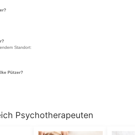
er
?
r
?
gendem Standort:
Elke Pützer
?
eich
Psychotherapeuten