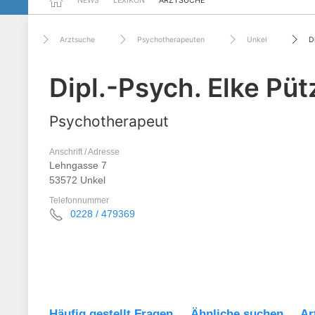
NEWS
LEXIKON
ARZTSUCHE
Arztsuche
Psychotherapeuten
Unkel
D
Dipl.-Psych. Elke Püt
Psychotherapeut
Anschrift / Adresse
Lehngasse 7
53572 Unkel
Telefonnummer
0228 / 479369
Häufig gestellt Fragen
Ähnliche suchen
Ar