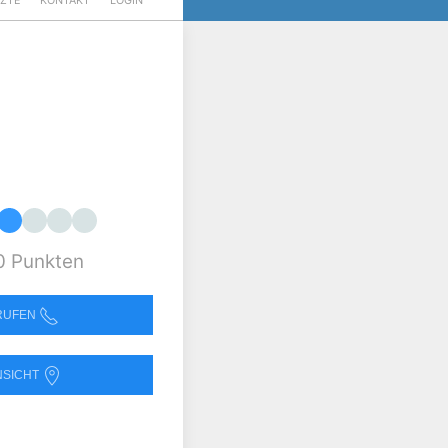
RZTE
KONTAKT
LOGIN
0 Punkten
NRUFEN
NSICHT