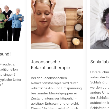
esund!
Jacobsonsche
Schlaflab
 Freude, an
Relaxationstherapie
aditionellen
Untersuchun
zu singen?
sollen die 
Bei der Jacobsonschen
typische Unter-
Schlafstöru
Relaxationstherapie wird durch
r?
werden durc
willentliche An- und Entspannung
andere Unte
bestimmter Muskelgruppen ein
der Schlafst
Zustand intensiver körperlich-
aufdecken k
geistiger Entspannung erreicht.
Schlafstöru
Dieses Verfahren wird oft auch