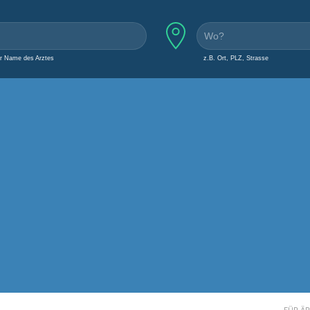
er Name des Arztes
z.B. Ort, PLZ, Strasse