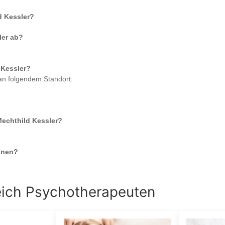
d Kessler
?
ler
ab?
 Kessler
?
 an folgendem Standort:
Mechthild Kessler
?
nnen?
eich
Psychotherapeuten