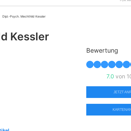
FÜR Ä
Dipl.-Psych. Mechthild Kessler
ld Kessler
Bewertung
7.0
von 1
JETZT A
KARTENA
tikel