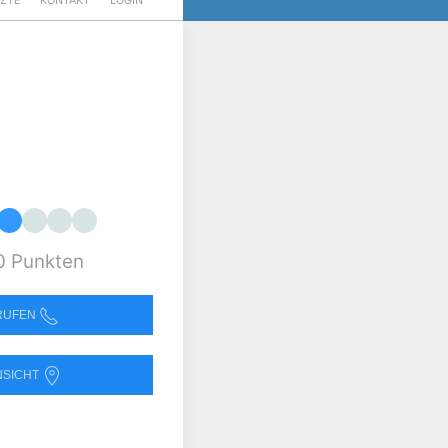
RZTE
KONTAKT
LOGIN
0 Punkten
NRUFEN
NSICHT