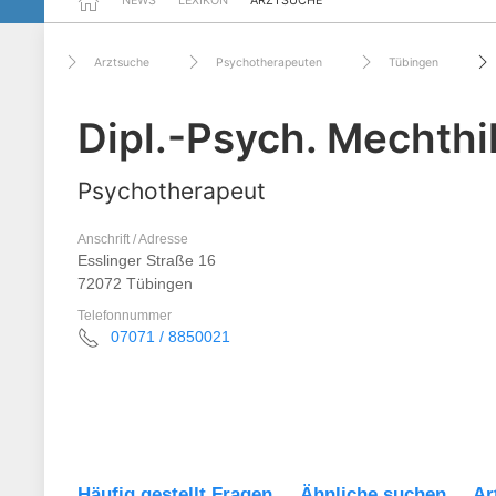
NEWS
LEXIKON
ARZTSUCHE
Arztsuche
Psychotherapeuten
Tübingen
Dipl.-Psych. Mechthi
Psychotherapeut
Anschrift / Adresse
Esslinger Straße 16
72072 Tübingen
Telefonnummer
07071 / 8850021
Häufig gestellt Fragen
Ähnliche suchen
Ar