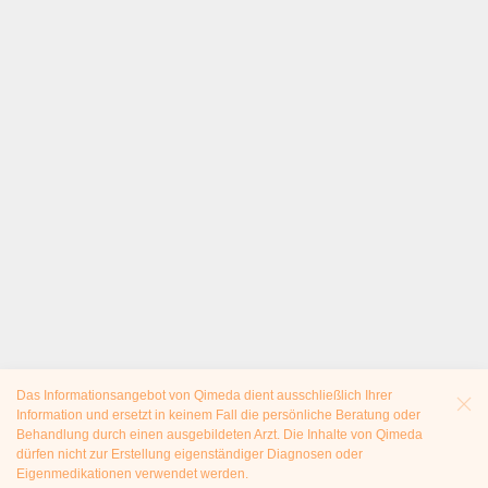
Das Informationsangebot von Qimeda dient ausschließlich Ihrer
Information und ersetzt in keinem Fall die persönliche Beratung oder
Behandlung durch einen ausgebildeten Arzt. Die Inhalte von Qimeda
dürfen nicht zur Erstellung eigenständiger Diagnosen oder
Eigenmedikationen verwendet werden.