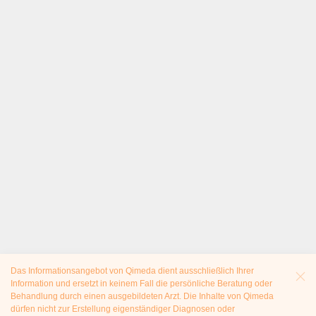
Das Informationsangebot von Qimeda dient ausschließlich Ihrer
Information und ersetzt in keinem Fall die persönliche Beratung oder
Behandlung durch einen ausgebildeten Arzt. Die Inhalte von Qimeda
dürfen nicht zur Erstellung eigenständiger Diagnosen oder