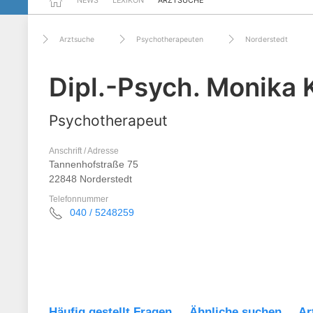
NEWS
LEXIKON
ARZTSUCHE
Arztsuche
Psychotherapeuten
Norderstedt
Dipl.-Psych. Monika
Psychotherapeut
Anschrift / Adresse
Tannenhofstraße 75
22848 Norderstedt
Telefonnummer
040 / 5248259
Häufig gestellt Fragen
Ähnliche suchen
Ar