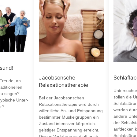
esund!
Jacobsonsche
Schlaflab
 Freude, an
Relaxationstherapie
aditionellen
Untersuchun
zu singen?
sollen die 
Bei der Jacobsonschen
typische Unter-
Schlafstöru
Relaxationstherapie wird durch
r?
werden durc
willentliche An- und Entspannung
andere Unte
bestimmter Muskelgruppen ein
der Schlafst
Zustand intensiver körperlich-
aufdecken k
geistiger Entspannung erreicht.
Schlafstöru
Dieses Verfahren wird oft auch