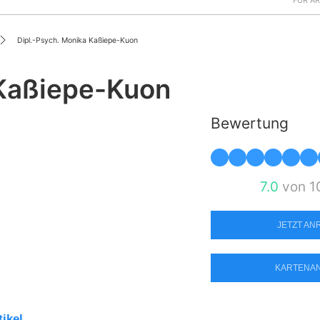
FÜR Ä
Dipl.-Psych. Monika Kaßiepe-Kuon
 Kaßiepe-Kuon
Bewertung
7.0
von 1
JETZT A
KARTENA
tikel