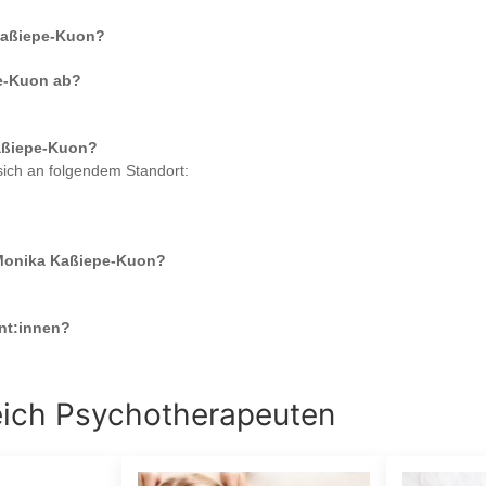
Kaßiepe-Kuon
?
pe-Kuon
ab?
aßiepe-Kuon
?
sich an folgendem Standort:
 Monika Kaßiepe-Kuon
?
nt:innen?
eich
Psychotherapeuten