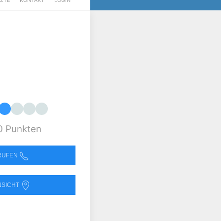
RZTE
KONTAKT
LOGIN
0 Punkten
NRUFEN
NSICHT