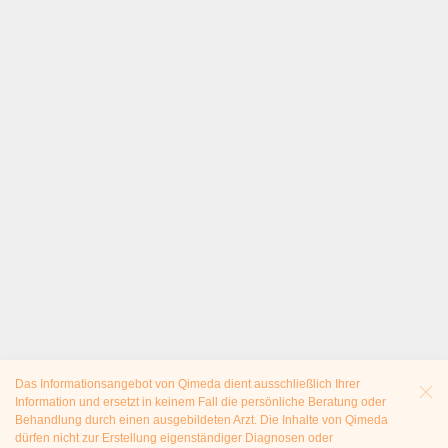
Das Informationsangebot von Qimeda dient ausschließlich Ihrer
Information und ersetzt in keinem Fall die persönliche Beratung oder
Behandlung durch einen ausgebildeten Arzt. Die Inhalte von Qimeda
dürfen nicht zur Erstellung eigenständiger Diagnosen oder