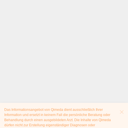
Das Informationsangebot von Qimeda dient ausschließlich Ihrer
Information und ersetzt in keinem Fall die persönliche Beratung oder
Behandlung durch einen ausgebildeten Arzt. Die Inhalte von Qimeda
dürfen nicht zur Erstellung eigenständiger Diagnosen oder