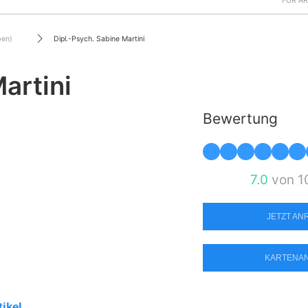
FÜR Ä
en)
Dipl.-Psych. Sabine Martini
artini
Bewertung
7.0
von 1
JETZT A
KARTENA
tikel