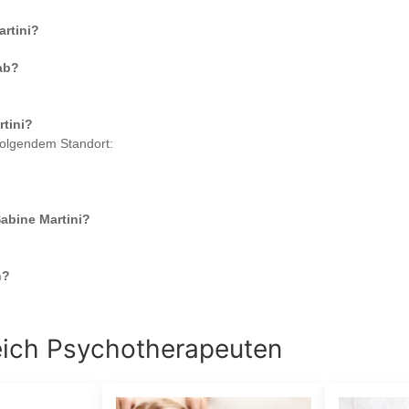
rtini
?
ab?
tini
?
folgendem Standort:
Sabine Martini
?
n?
eich
Psychotherapeuten