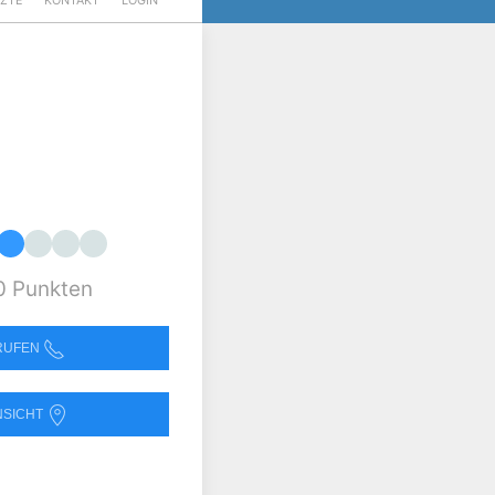
RZTE
KONTAKT
LOGIN
0 Punkten
NRUFEN
NSICHT