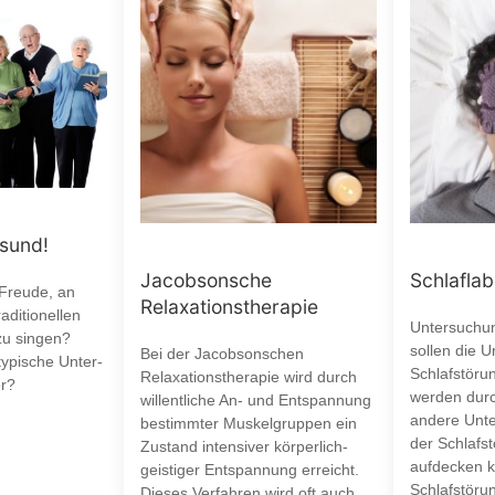
esund!
Jacobsonsche
Schlaflab
 Freude, an
Relaxationstherapie
aditionellen
Untersuchun
zu singen?
sollen die 
Bei der Jacobsonschen
typische Unter-
Schlafstöru
Relaxationstherapie wird durch
r?
werden durc
willentliche An- und Entspannung
andere Unte
bestimmter Muskelgruppen ein
der Schlafst
Zustand intensiver körperlich-
aufdecken k
geistiger Entspannung erreicht.
Schlafstöru
Dieses Verfahren wird oft auch