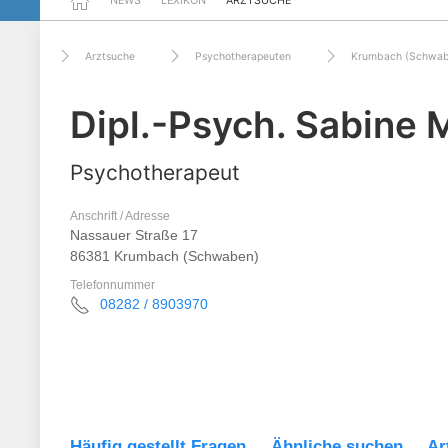
NEWS
LEXIKON
ARZTSUCHE
Arztsuche
Psychotherapeuten
Krumbach (Schwab
Dipl.-Psych. Sabine M
Psychotherapeut
Anschrift / Adresse
Nassauer Straße 17
86381 Krumbach (Schwaben)
Telefonnummer
08282 / 8903970
Häufig gestellt Fragen
Ähnliche suchen
Ar