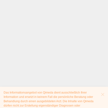
Das Informationsangebot von Qimeda dient ausschließlich Ihrer
Information und ersetzt in keinem Fall die persönliche Beratung oder
Behandlung durch einen ausgebildeten Arzt. Die Inhalte von Qimeda
dürfen nicht zur Erstellung eigenständiger Diagnosen oder