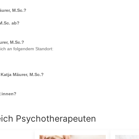
äurer, M.Sc.
?
 M.Sc.
ab?
urer, M.Sc.
?
sich an folgendem Standort:
. Katja Mäurer, M.Sc.
?
:innen?
eich
Psychotherapeuten