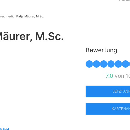
FÜR Ä
 rer. medic. Katja Mäurer, M.Sc.
Mäurer, M.Sc.
Bewertung
7.0
von 1
JETZT A
KARTENA
tikel