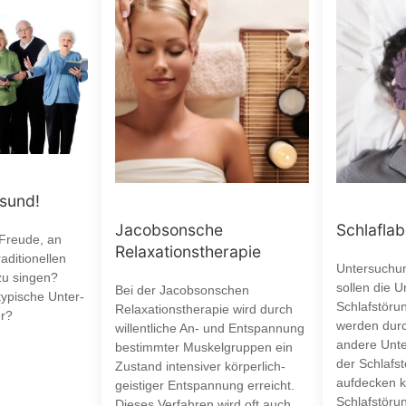
esund!
Jacobsonsche
Schlaflab
 Freude, an
Relaxationstherapie
aditionellen
Untersuchun
zu singen?
sollen die 
Bei der Jacobsonschen
typische Unter-
Schlafstöru
Relaxationstherapie wird durch
r?
werden durc
willentliche An- und Entspannung
andere Unte
bestimmter Muskelgruppen ein
der Schlafst
Zustand intensiver körperlich-
aufdecken k
geistiger Entspannung erreicht.
Schlafstöru
Dieses Verfahren wird oft auch