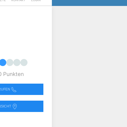
RZTE
KONTAKT
LOGIN
0 Punkten
NRUFEN
NSICHT