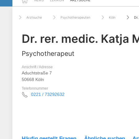
NEWS
LEXIKON
ARZTSUCHE
Arztsuche
Psychotherapeuten
Köln
Dr.
Dr. rer. medic. Katja 
Psychotherapeut
Anschrift / Adresse
Aduchtstraße 7
50668 Köln
Telefonnummer
0221 / 73292632
Häufig gestellt Fragen
Ähnliche suchen
Ar