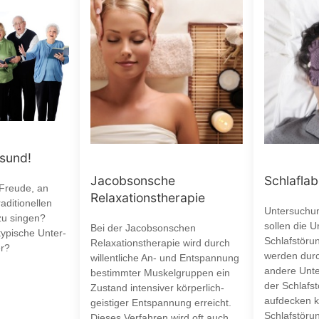
esund!
Jacobsonsche
Schlaflab
 Freude, an
Relaxationstherapie
aditionellen
Untersuchun
zu singen?
sollen die 
Bei der Jacobsonschen
typische Unter-
Schlafstöru
Relaxationstherapie wird durch
r?
werden durc
willentliche An- und Entspannung
andere Unte
bestimmter Muskelgruppen ein
der Schlafst
Zustand intensiver körperlich-
aufdecken k
geistiger Entspannung erreicht.
Schlafstöru
Dieses Verfahren wird oft auch