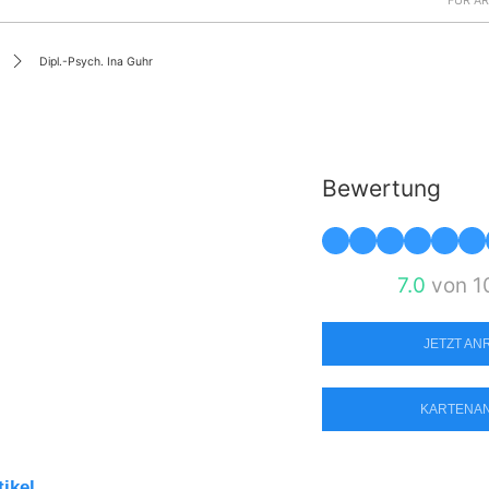
FÜR Ä
Dipl.-Psych. Ina Guhr
Bewertung
7.0
von 1
JETZT A
KARTENA
tikel