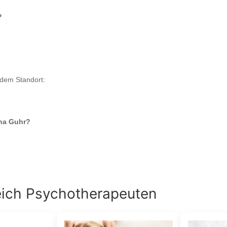
?
ndem Standort:
Ina Guhr
?
eich
Psychotherapeuten