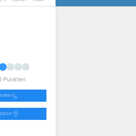
RZTE
KONTAKT
LOGIN
0 Punkten
NRUFEN
NSICHT