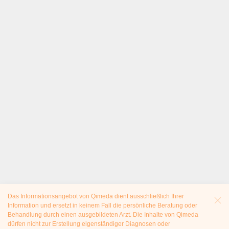
Das Informationsangebot von Qimeda dient ausschließlich Ihrer
Information und ersetzt in keinem Fall die persönliche Beratung oder
Behandlung durch einen ausgebildeten Arzt. Die Inhalte von Qimeda
dürfen nicht zur Erstellung eigenständiger Diagnosen oder