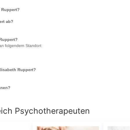
h Ruppert
?
ert
ab?
 Ruppert
?
 an folgendem Standort:
Elisabeth Ruppert
?
nnen?
eich
Psychotherapeuten