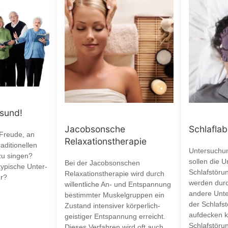
esund!
Jacobsonsche
Schlaflab
 Freude, an
Relaxationstherapie
aditionellen
Untersuchun
zu singen?
sollen die 
Bei der Jacobsonschen
typische Unter-
Schlafstöru
Relaxationstherapie wird durch
r?
werden durc
willentliche An- und Entspannung
andere Unte
bestimmter Muskelgruppen ein
der Schlafst
Zustand intensiver körperlich-
aufdecken k
geistiger Entspannung erreicht.
Schlafstöru
Dieses Verfahren wird oft auch