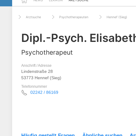
NEWS
LEXIKON
ARZTSUCHE
Arztsuche
Psychotherapeuten
Hennef (Sieg)
Dipl.-Psych. Elisabe
Psychotherapeut
Anschrift / Adresse
Lindenstraße 28
53773 Hennef (Sieg)
Telefonnummer
02242 / 86169
Häufig gestellt Fragen
Ähnliche suchen
Ar