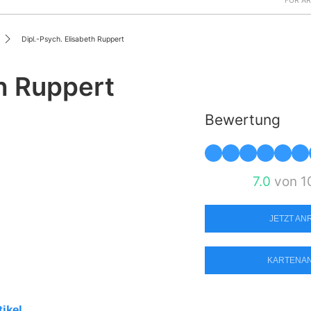
FÜR Ä
Dipl.-Psych. Elisabeth Ruppert
th Ruppert
Bewertung
7.0
von 1
JETZT A
KARTENA
tikel