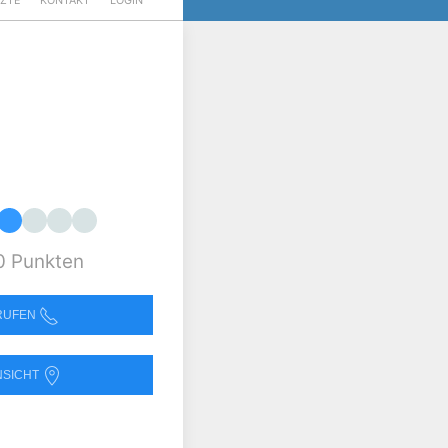
RZTE
KONTAKT
LOGIN
0 Punkten
NRUFEN
NSICHT