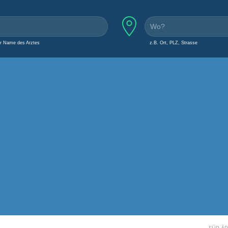
er Name des Arztes
z.B. Ort, PLZ, Strasse