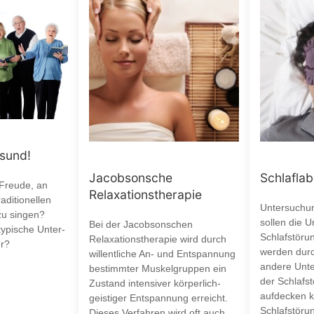
esund!
Jacobsonsche
Schlaflab
 Freude, an
Relaxationstherapie
aditionellen
Untersuchun
zu singen?
sollen die 
Bei der Jacobsonschen
typische Unter-
Schlafstöru
Relaxationstherapie wird durch
r?
werden durc
willentliche An- und Entspannung
andere Unte
bestimmter Muskelgruppen ein
der Schlafst
Zustand intensiver körperlich-
aufdecken k
geistiger Entspannung erreicht.
Schlafstöru
Dieses Verfahren wird oft auch