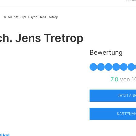
FÜR Ä
Dr. rer. nat. Dipl.-Psych. Jens Tretrop
ych. Jens Tretrop
Bewertung
7.0
von 1
JETZT A
KARTENA
tikel