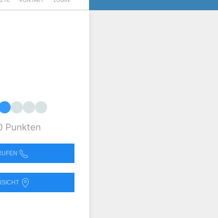
RZTE
KONTAKT
LOGIN
0 Punkten
NRUFEN
NSICHT