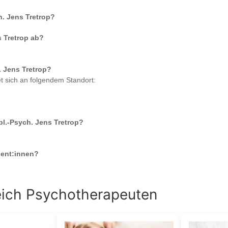
ch. Jens Tretrop
?
s Tretrop
ab?
h. Jens Tretrop
?
t sich an folgendem Standort:
Dipl.-Psych. Jens Tretrop
?
ent:innen?
eich
Psychotherapeuten