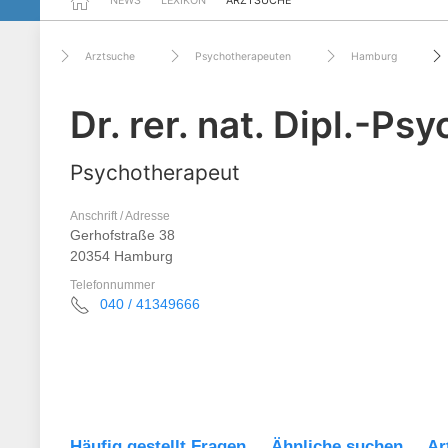
NEWS
LEXIKON
ARZTSUCHE
Arztsuche
Psychotherapeuten
Hamburg
Dr. rer. nat. Dipl.-Ps
Psychotherapeut
Anschrift / Adresse
Gerhofstraße 38
20354 Hamburg
Telefonnummer
040 / 41349666
Häufig gestellt Fragen
Ähnliche suchen
Ar