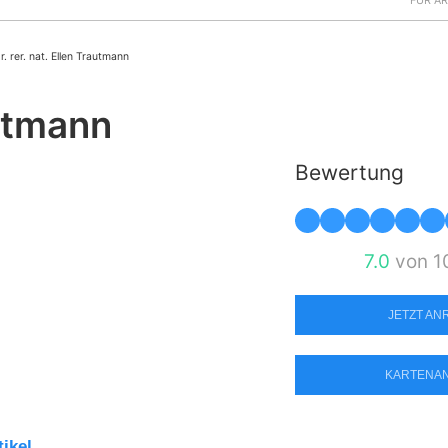
FÜR Ä
r. rer. nat. Ellen Trautmann
autmann
Bewertung
7.0
von 1
JETZT A
KARTENA
tikel