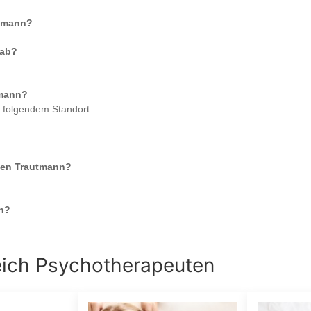
utmann
?
ab?
tmann
?
n folgendem Standort:
Ellen Trautmann
?
n?
eich
Psychotherapeuten