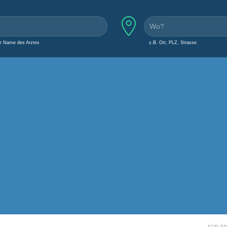
er Name des Arztes
z.B. Ort, PLZ, Strasse