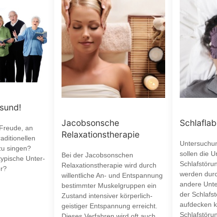
esund!
Jacobsonsche
Schlaflab
 Freude, an
Relaxationstherapie
aditionellen
Untersuchun
zu singen?
sollen die 
Bei der Jacobsonschen
typische Unter-
Schlafstöru
Relaxationstherapie wird durch
r?
werden durc
willentliche An- und Entspannung
andere Unte
bestimmter Muskelgruppen ein
der Schlafst
Zustand intensiver körperlich-
aufdecken k
geistiger Entspannung erreicht.
Schlafstöru
Dieses Verfahren wird oft auch