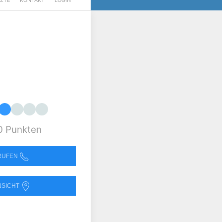
RZTE
KONTAKT
LOGIN
0 Punkten
NRUFEN
NSICHT