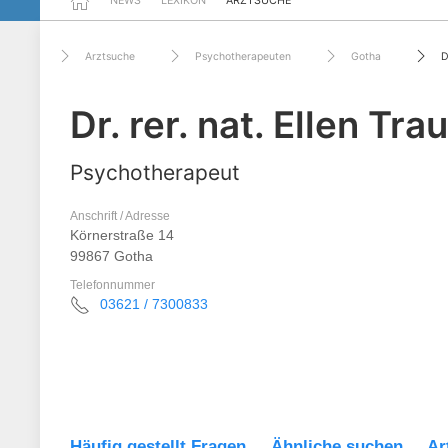
NEWS
LEXIKON
ARZTSUCHE
Arztsuche
Psychotherapeuten
Gotha
D
Dr. rer. nat. Ellen Tr
Psychotherapeut
Anschrift / Adresse
Körnerstraße 14
99867 Gotha
Telefonnummer
03621 / 7300833
Häufig gestellt Fragen
Ähnliche suchen
Ar