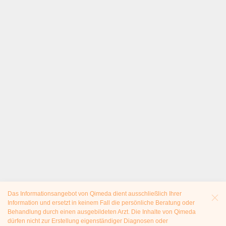
Das Informationsangebot von Qimeda dient ausschließlich Ihrer
Information und ersetzt in keinem Fall die persönliche Beratung oder
Behandlung durch einen ausgebildeten Arzt. Die Inhalte von Qimeda
dürfen nicht zur Erstellung eigenständiger Diagnosen oder