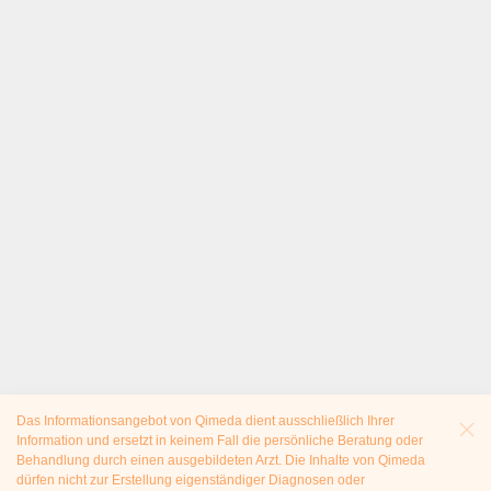
Das Informationsangebot von Qimeda dient ausschließlich Ihrer
Information und ersetzt in keinem Fall die persönliche Beratung oder
Behandlung durch einen ausgebildeten Arzt. Die Inhalte von Qimeda
dürfen nicht zur Erstellung eigenständiger Diagnosen oder