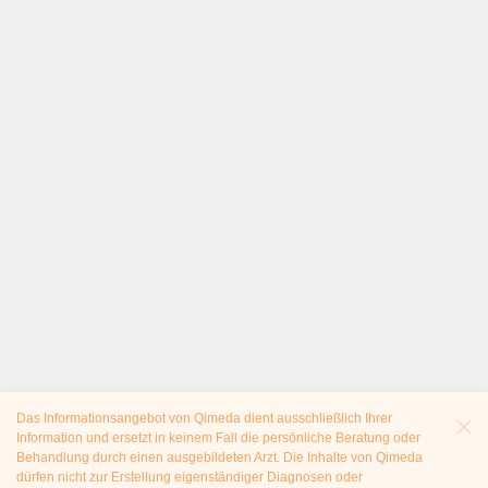
Das Informationsangebot von Qimeda dient ausschließlich Ihrer
Information und ersetzt in keinem Fall die persönliche Beratung oder
Behandlung durch einen ausgebildeten Arzt. Die Inhalte von Qimeda
dürfen nicht zur Erstellung eigenständiger Diagnosen oder