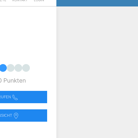
RZTE
KONTAKT
LOGIN
0 Punkten
NRUFEN
NSICHT