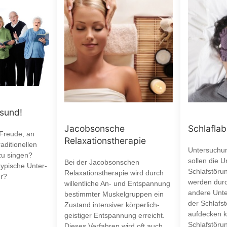
esund!
Jacobsonsche
Schlaflab
 Freude, an
Relaxationstherapie
aditionellen
Untersuchun
zu singen?
sollen die 
Bei der Jacobsonschen
typische Unter-
Schlafstöru
Relaxationstherapie wird durch
r?
werden durc
willentliche An- und Entspannung
andere Unte
bestimmter Muskelgruppen ein
der Schlafst
Zustand intensiver körperlich-
aufdecken k
geistiger Entspannung erreicht.
Schlafstöru
Dieses Verfahren wird oft auch