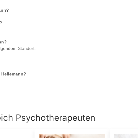
ann
?
?
nn
?
olgendem Standort:
e Heilemann
?
eich
Psychotherapeuten