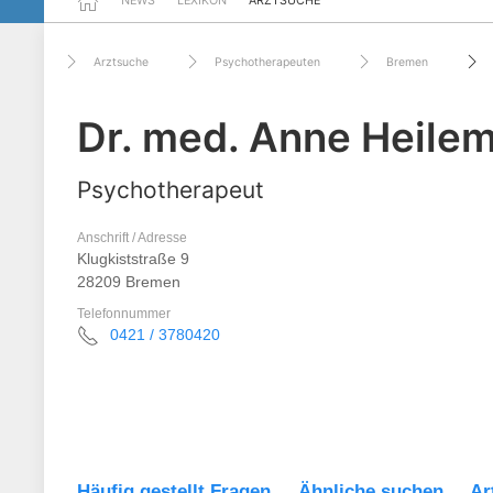
NEWS
LEXIKON
ARZTSUCHE
Arztsuche
Psychotherapeuten
Bremen
Dr. med. Anne Heile
Psychotherapeut
Anschrift / Adresse
Klugkiststraße 9
28209 Bremen
Telefonnummer
0421 / 3780420
Häufig gestellt Fragen
Ähnliche suchen
Ar