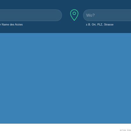
er Name des Arztes
z.B. Ort, PLZ, Strasse