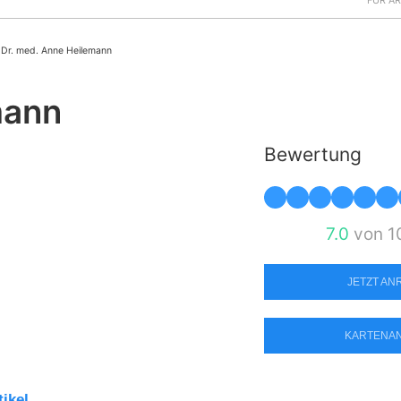
FÜR Ä
Dr. med. Anne Heilemann
mann
Bewertung
7.0
von 1
JETZT A
KARTENA
tikel