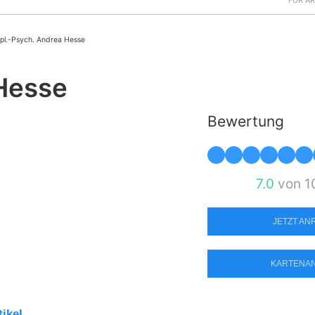
FÜR Ä
ipl.-Psych. Andrea Hesse
 Hesse
Bewertung
7.0
von 1
JETZT A
KARTENA
tikel