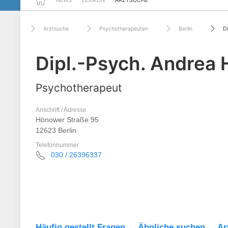
NEWS
LEXIKON
ARZTSUCHE
Arztsuche
Psychotherapeuten
Berlin
D
Dipl.-Psych. Andrea
Psychotherapeut
Anschrift / Adresse
Hönower Straße 95
12623 Berlin
Telefonnummer
030 / 26396337
Häufig gestellt Fragen
Ähnliche suchen
Ar