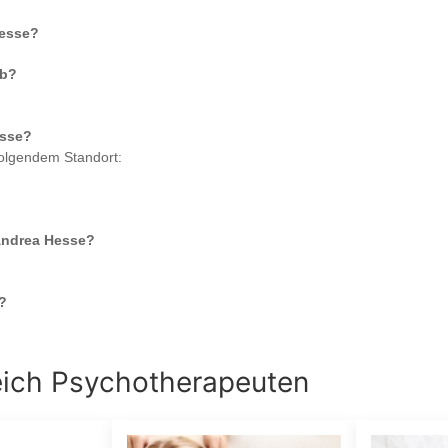
Hesse
?
b?
esse
?
folgendem Standort:
Andrea Hesse
?
?
eich
Psychotherapeuten