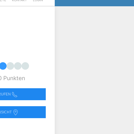
RZTE
KONTAKT
LOGIN
0 Punkten
NRUFEN
NSICHT