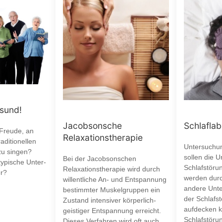
esund!
Jacobsonsche
Schlaflab
 Freude, an
Relaxationstherapie
aditionellen
Untersuchun
zu singen?
sollen die 
Bei der Jacobsonschen
typische Unter-
Schlafstöru
Relaxationstherapie wird durch
r?
werden durc
willentliche An- und Entspannung
andere Unte
bestimmter Muskelgruppen ein
der Schlafst
Zustand intensiver körperlich-
aufdecken k
geistiger Entspannung erreicht.
Schlafstöru
Dieses Verfahren wird oft auch