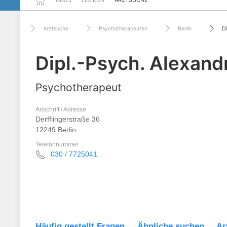
NEWS
LEXIKON
ARZTSUCHE
Arztsuche
Psychotherapeuten
Berlin
D
Dipl.-Psych. Alexan
Psychotherapeut
Anschrift / Adresse
Derfflingerstraße 36
12249 Berlin
Telefonnummer
030 / 7725041
Häufig gestellt Fragen
Ähnliche suchen
Ar