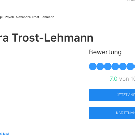
FÜR Ä
ipl.-Psych. Alexandra Trost-Lehmann
dra Trost-Lehmann
Bewertung
7.0
von 1
JETZT A
KARTENA
tikel