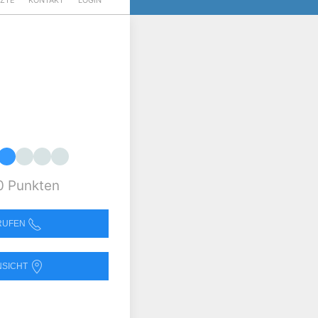
RZTE
KONTAKT
LOGIN
0 Punkten
NRUFEN
NSICHT