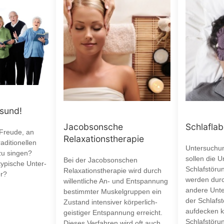
esund!
Jacobsonsche
Schlaflab
 Freude, an
Relaxationstherapie
aditionellen
Untersuchun
zu singen?
sollen die 
Bei der Jacobsonschen
typische Unter-
Schlafstöru
Relaxationstherapie wird durch
r?
werden durc
willentliche An- und Entspannung
andere Unte
bestimmter Muskelgruppen ein
der Schlafst
Zustand intensiver körperlich-
aufdecken k
geistiger Entspannung erreicht.
Schlafstöru
Dieses Verfahren wird oft auch