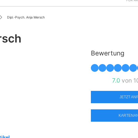
FÜR Ä
Dipl.-Psych. Anja Mersch
rsch
Bewertung
7.0
von 1
JETZT A
KARTENA
tikel