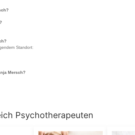
sch
?
?
ch
?
lgendem Standort:
Anja Mersch
?
eich
Psychotherapeuten