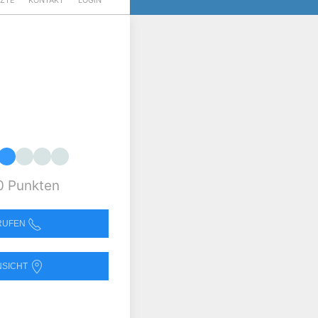
RZTE
KONTAKT
LOGIN
0 Punkten
NRUFEN
NSICHT