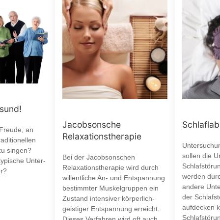
esund!
Jacobsonsche
Schlaflab
 Freude, an
Relaxationstherapie
aditionellen
Untersuchun
zu singen?
sollen die 
Bei der Jacobsonschen
typische Unter-
Schlafstöru
Relaxationstherapie wird durch
r?
werden durc
willentliche An- und Entspannung
andere Unte
bestimmter Muskelgruppen ein
der Schlafst
Zustand intensiver körperlich-
aufdecken k
geistiger Entspannung erreicht.
Schlafstöru
Dieses Verfahren wird oft auch