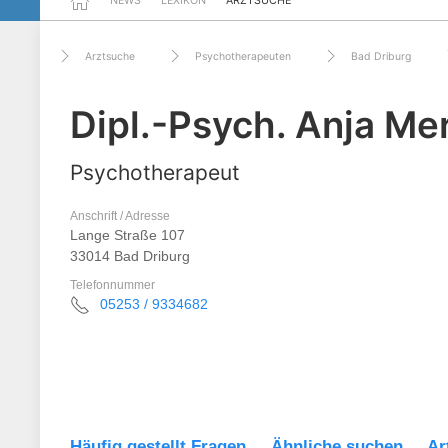
NEWS
LEXIKON
ARZTSUCHE
Arztsuche
Psychotherapeuten
Bad Driburg
Dipl.-Psych. Anja Me
Psychotherapeut
Anschrift / Adresse
Lange Straße 107
33014 Bad Driburg
Telefonnummer
05253 / 9334682
Häufig gestellt Fragen
Ähnliche suchen
Ar