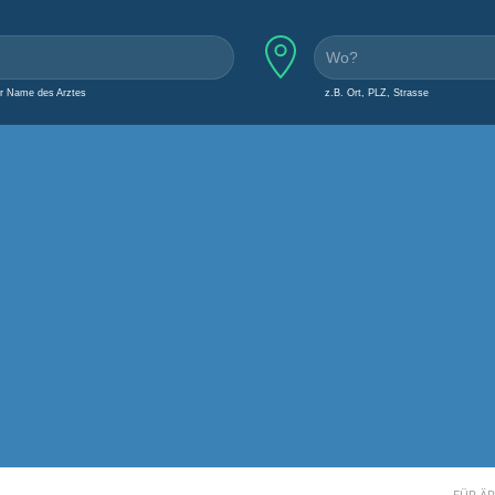
er Name des Arztes
z.B. Ort, PLZ, Strasse