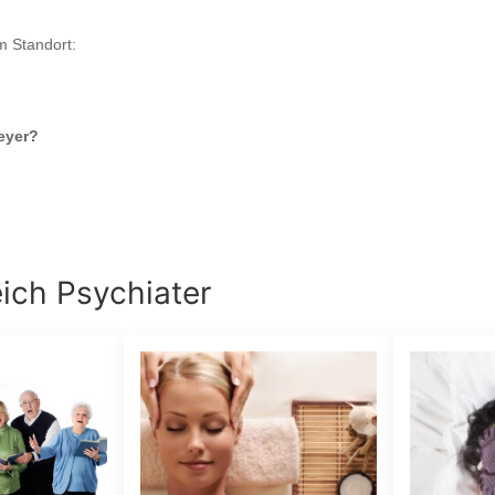
m Standort:
eyer
?
eich
Psychiater