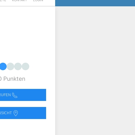
RZTE
KONTAKT
LOGIN
0 Punkten
NRUFEN
NSICHT