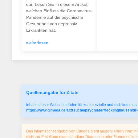
dar. Lesen Sie in diesem Artikel,
welchen Einfluss die Coronavirus-
Pandemie auf die psychische
Gesundheit von depressiv
Erkrankten hat.
weiterlesen
Quellenangabe für Zitate
Inhalte dieser Webseite dürfen für kommerzielle und nichtkommerzi
https://www.qimeda.de/arztsuche/psychiater/recklinghausen/dr
Das Informationsangebot von Qimeda dient ausschließlich Ihrer Inf
nicht zur Erstellung eigenständiger Diagnosen oder Eigenmedika