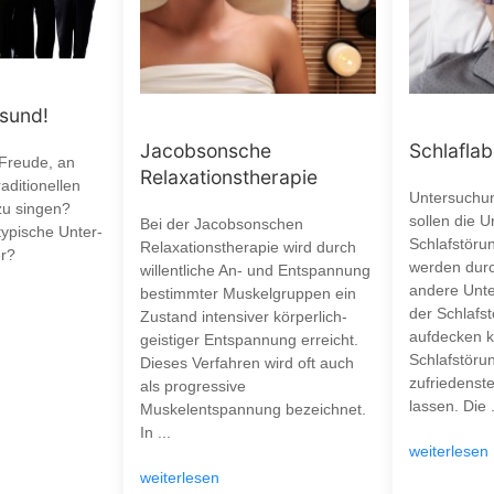
esund!
Jacobsonsche
Schlaflab
 Freude, an
Relaxationstherapie
aditionellen
Untersuchun
zu singen?
sollen die 
Bei der Jacobsonschen
typische Unter-
Schlafstöru
Relaxationstherapie wird durch
r?
werden durc
willentliche An- und Entspannung
andere Unte
bestimmter Muskelgruppen ein
der Schlafst
Zustand intensiver körperlich-
aufdecken k
geistiger Entspannung erreicht.
Schlafstöru
Dieses Verfahren wird oft auch
zufriedenst
als progressive
lassen. Die .
Muskelentspannung bezeichnet.
In ...
weiterlesen
weiterlesen