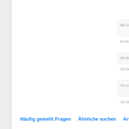
MO 0
DI 04
MI 05
DO 0
FR 07
SA 08
Häufig gestellt Fragen
Ähnliche suchen
Ar