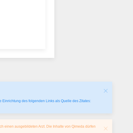
 Einrichtung des folgenden Links als Quelle des Zitates:
ch einen ausgebildeten Arzt. Die Inhalte von Qimeda dürfen