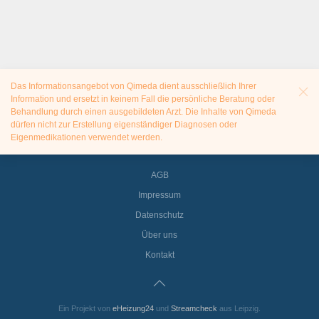
Das Informationsangebot von Qimeda dient ausschließlich Ihrer
Information und ersetzt in keinem Fall die persönliche Beratung oder
Behandlung durch einen ausgebildeten Arzt. Die Inhalte von Qimeda
dürfen nicht zur Erstellung eigenständiger Diagnosen oder
Eigenmedikationen verwendet werden.
AGB
Impressum
Datenschutz
Über uns
Kontakt
Ein Projekt von
eHeizung24
und
Streamcheck
aus Leipzig.