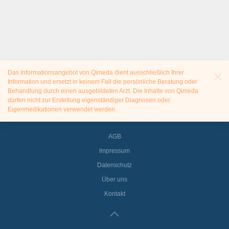
Das Informationsangebot von Qimeda dient ausschließlich Ihrer
Information und ersetzt in keinem Fall die persönliche Beratung oder
Behandlung durch einen ausgebildeten Arzt. Die Inhalte von Qimeda
dürfen nicht zur Erstellung eigenständiger Diagnosen oder
Eigenmedikationen verwendet werden.
AGB
Impressum
Datenschutz
Über uns
Kontakt