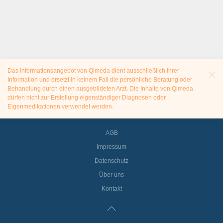
Das Informationsangebot von Qimeda dient ausschließlich Ihrer
Information und ersetzt in keinem Fall die persönliche Beratung oder
Behandlung durch einen ausgebildeten Arzt. Die Inhalte von Qimeda
dürfen nicht zur Erstellung eigenständiger Diagnosen oder
Eigenmedikationen verwendet werden.
AGB
Impressum
Datenschutz
Über uns
Kontakt