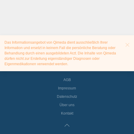
Das Informationsangebot von Qimeda dient ausschließlich Ihrer
Information und ersetzt in keinem Fall die persönliche Beratung oder
Behandlung durch einen ausgebildeten Arzt. Die Inhalte von Qimeda
dürfen nicht zur Erstellung eigenständiger Diagnosen oder
Eigenmedikationen verwendet werden.
AGB
Impressum
Datenschutz
Über uns
Kontakt