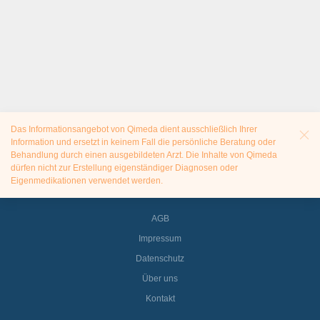
Das Informationsangebot von Qimeda dient ausschließlich Ihrer
Information und ersetzt in keinem Fall die persönliche Beratung oder
Behandlung durch einen ausgebildeten Arzt. Die Inhalte von Qimeda
dürfen nicht zur Erstellung eigenständiger Diagnosen oder
Eigenmedikationen verwendet werden.
AGB
Impressum
Datenschutz
Über uns
Kontakt