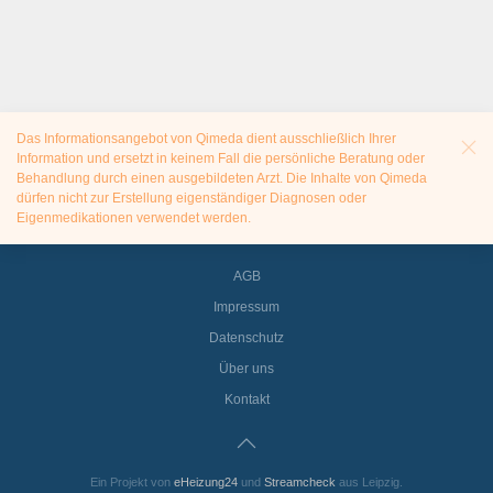
Das Informationsangebot von Qimeda dient ausschließlich Ihrer
Information und ersetzt in keinem Fall die persönliche Beratung oder
Behandlung durch einen ausgebildeten Arzt. Die Inhalte von Qimeda
dürfen nicht zur Erstellung eigenständiger Diagnosen oder
Eigenmedikationen verwendet werden.
AGB
Impressum
Datenschutz
Über uns
Kontakt
Ein Projekt von
eHeizung24
und
Streamcheck
aus Leipzig.