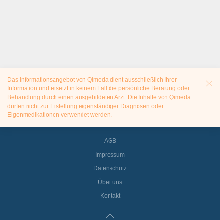
Das Informationsangebot von Qimeda dient ausschließlich Ihrer
Information und ersetzt in keinem Fall die persönliche Beratung oder
Behandlung durch einen ausgebildeten Arzt. Die Inhalte von Qimeda
dürfen nicht zur Erstellung eigenständiger Diagnosen oder
Eigenmedikationen verwendet werden.
AGB
Impressum
Datenschutz
Über uns
Kontakt