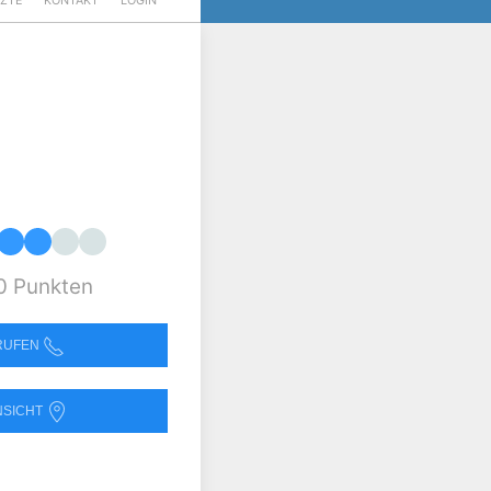
RZTE
KONTAKT
LOGIN
0 Punkten
NRUFEN
NSICHT