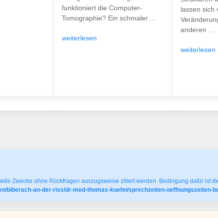
funktioniert die Computer-
lassen sich v
Tomographie? Ein schmaler ...
Veränderun
anderen ...
weiterlesen
weiterlesen
elle Zwecke ohne Rückfragen auszugsweise zitiert werden. Bedingung dafür ist die
gen/biberach-an-der-riss/dr-med-thomas-kuehn/sprechzeiten-oeffnungszeiten-