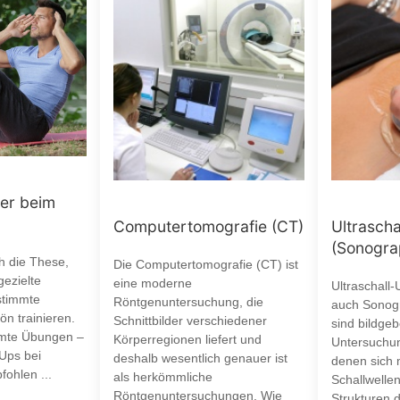
er beim
Computertomografie (CT)
Ultrasch
(Sonogra
ch die These,
Die Computertomografie (CT) ist
ezielte
eine moderne
Ultraschall
stimmte
Röntgenuntersuchung, die
auch Sonogr
n trainieren.
Schnittbilder verschiedener
sind bildge
mte Übungen –
Körperregionen liefert und
Untersuchun
-Ups bei
deshalb wesentlich genauer ist
denen sich m
ohlen ...
als herkömmliche
Schallwell
Röntgenuntersuchungen. Wie
Strukturen d