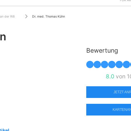
FÜR Ä
an der Riß
Dr. med. Thomas Kühn
hn
Bewertung
8.0
von 1
JETZT A
KARTENA
tikel