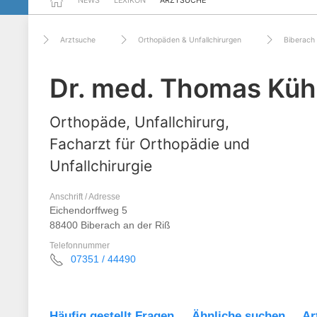
NEWS
LEXIKON
ARZTSUCHE
Arztsuche
Orthopäden & Unfallchirurgen
Biberach 
Dr. med. Thomas Kü
Orthopäde, Unfallchirurg,
Facharzt für Orthopädie und
Unfallchirurgie
Anschrift / Adresse
Eichendorffweg 5
88400 Biberach an der Riß
Telefonnummer
07351 / 44490
Häufig gestellt Fragen
Ähnliche suchen
Ar