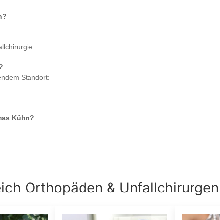
n
?
llchirurgie
?
gendem Standort:
mas Kühn
?
eich
Orthopäden & Unfallchirurgen