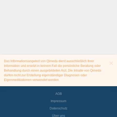
Das Informationsangebot von Qimeda dient ausschließlich Ihrer
Information und ersetzt in keinem Fall die persönliche Beratung oder
Behandlung durch einen ausgebildeten Arzt. Die Inhalte von Qimeda
dürfen nicht zur Erstellung eigenständiger Diagnosen oder
Eigenmedikationen verwendet werden.
AGB
Impressum
Datenschutz
Über uns