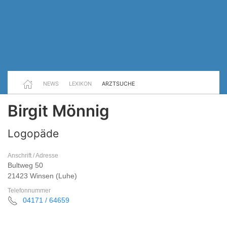
NEWS
LEXIKON
ARZTSUCHE
Birgit Mönnig
Logopäde
Anschrift / Adresse
Bultweg 50
21423 Winsen (Luhe)
Telefonnummer
04171 / 64659