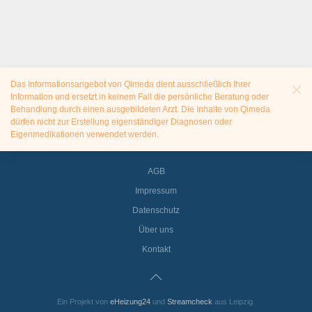
Das Informationsangebot von Qimeda dient ausschließlich Ihrer
Information und ersetzt in keinem Fall die persönliche Beratung oder
Behandlung durch einen ausgebildeten Arzt. Die Inhalte von Qimeda
dürfen nicht zur Erstellung eigenständiger Diagnosen oder
Eigenmedikationen verwendet werden.
AGB
Impressum
Datenschutz
Über uns
Kontakt
Ein Projekt von
eHeizung24
und
Streamcheck
aus Leipzig.