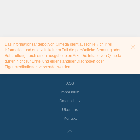
Das Informationsangebot von Qimeda dient ausschließlich Ihrer
Information und ersetzt in keinem Fall die persönliche Beratung oder
Behandlung durch einen ausgebildeten Arzt. Die Inhalte von Qimeda
dürfen nicht zur Erstellung eigenständiger Diagnosen oder
Eigenmedikationen verwendet werden.
AGB
Impressum
Datenschutz
Über uns
Kontakt