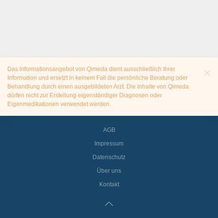
Das Informationsangebot von Qimeda dient ausschließlich Ihrer
Information und ersetzt in keinem Fall die persönliche Beratung oder
Behandlung durch einen ausgebildeten Arzt. Die Inhalte von Qimeda
dürfen nicht zur Erstellung eigenständiger Diagnosen oder
Eigenmedikationen verwendet werden.
AGB
Impressum
Datenschutz
Über uns
Kontakt