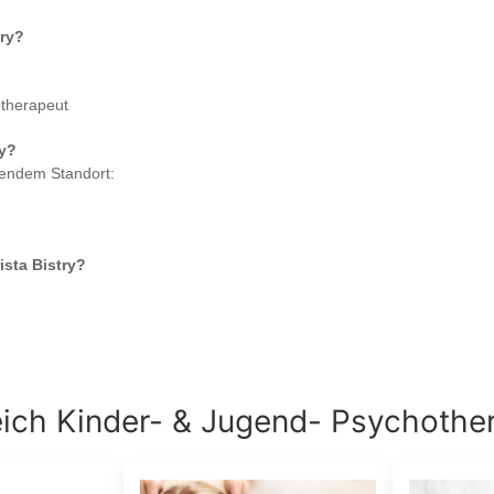
ry
?
otherapeut
y
?
gendem Standort:
ista Bistry
?
eich
Kinder- & Jugend- Psychothe