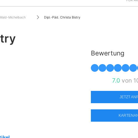
FÜR Ä
Wald-Michelbach
Dipl.-Päd. Christa Bistry
try
Bewertung
7.0
von 1
JETZT A
KARTENA
tikel