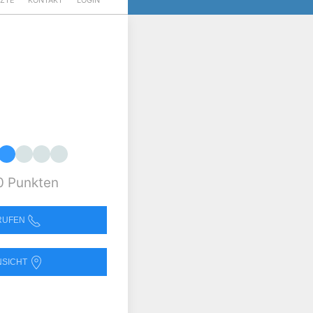
RZTE
KONTAKT
LOGIN
0 Punkten
NRUFEN
NSICHT