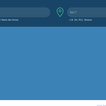
er Name des Arztes
z.B. Ort, PLZ, Strasse