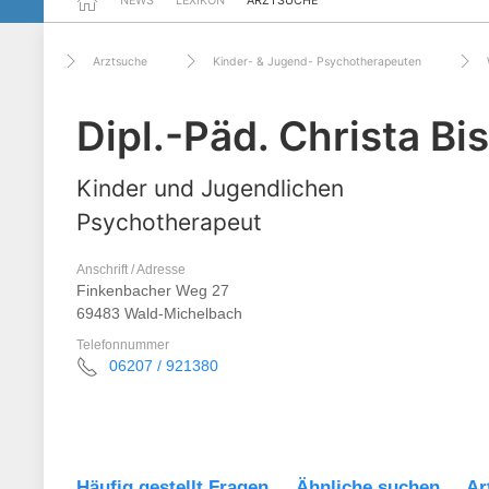
NEWS
LEXIKON
ARZTSUCHE
Arztsuche
Kinder- & Jugend- Psychotherapeuten
Dipl.-Päd. Christa Bis
Kinder und Jugendlichen
Psychotherapeut
Anschrift / Adresse
Finkenbacher Weg 27
69483 Wald-Michelbach
Telefonnummer
06207 / 921380
Häufig gestellt Fragen
Ähnliche suchen
Ar