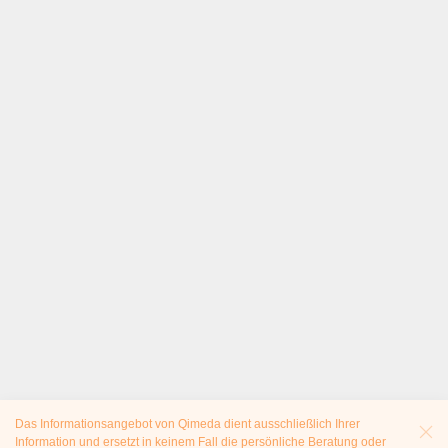
Das Informationsangebot von Qimeda dient ausschließlich Ihrer
Information und ersetzt in keinem Fall die persönliche Beratung oder