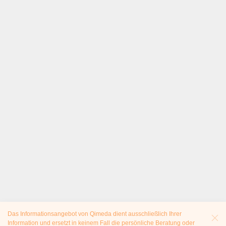
Das Informationsangebot von Qimeda dient ausschließlich Ihrer
Information und ersetzt in keinem Fall die persönliche Beratung oder