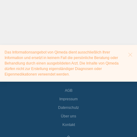
Das Informationsangebot von Qimeda dient ausschließlich Ihrer
Information und ersetzt in keinem Fall die persönliche Beratung oder
Behandlung durch einen ausgebildeten Arzt. Die Inhalte von Qimeda
dürfen nicht zur Erstellung eigenständiger Diagnosen oder
Eigenmedikationen verwendet werden.
AGB
Impressum
Datenschutz
Über uns
Kontakt