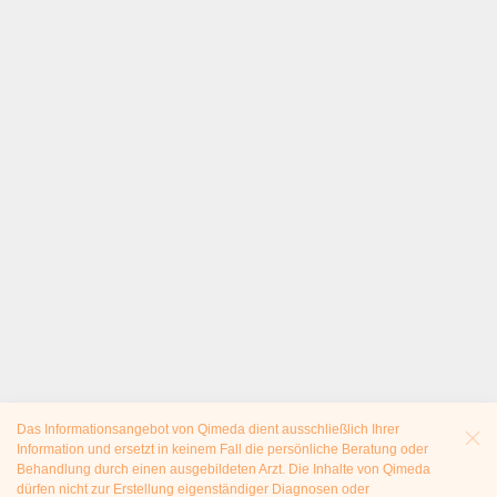
Das Informationsangebot von Qimeda dient ausschließlich Ihrer
Information und ersetzt in keinem Fall die persönliche Beratung oder
Behandlung durch einen ausgebildeten Arzt. Die Inhalte von Qimeda
dürfen nicht zur Erstellung eigenständiger Diagnosen oder