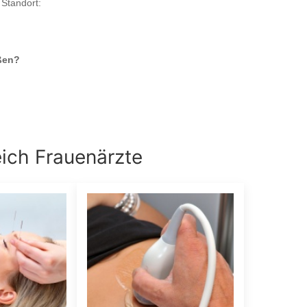
 Standort:
ßen
?
eich
Frauenärzte