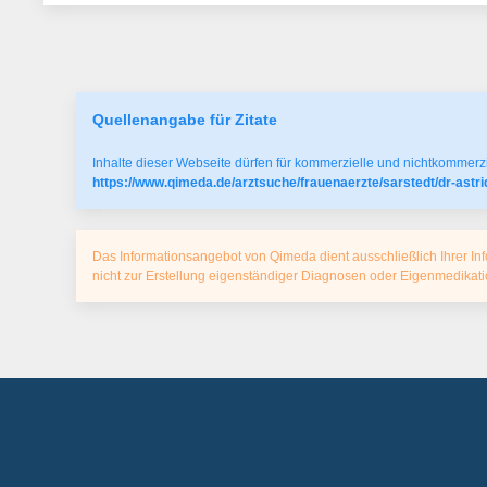
Quellenangabe für Zitate
Inhalte dieser Webseite dürfen für kommerzielle und nichtkommerzi
https://www.qimeda.de/arztsuche/frauenaerzte/sarstedt/dr-ast
Das Informationsangebot von Qimeda dient ausschließlich Ihrer Inf
nicht zur Erstellung eigenständiger Diagnosen oder Eigenmedika