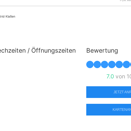
FÜR Ä
trid Klaßen
chzeiten / Öffnungszeiten
Bewertung
7.0
von 1
JETZT A
KARTENA