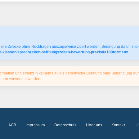
elle Zwecke ohne Rückfragen auszugsweise zitiert werden. Bedingung dafür ist die
rid-klassen/sprechzeiten-oeffnungszeiten-bewertung-praxis/fa189tqzmenx
ormation und ersetzt in keinem Fall die persönliche Beratung oder Behandlung dur
tionen verwendet werden.
AGB
Impressum
Datenschutz
Über uns
Kontakt