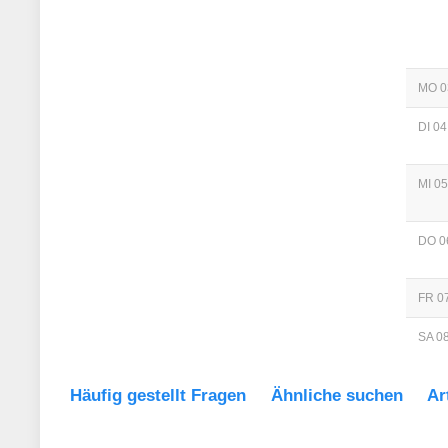
MO 0
DI 04
MI 05
DO 0
FR 07
SA 08
Häufig gestellt Fragen
Ähnliche suchen
Ar